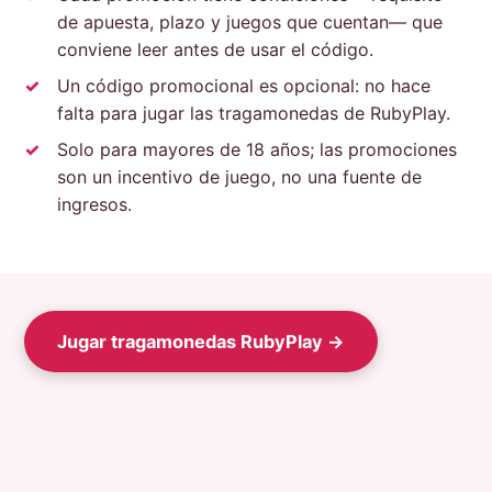
de apuesta, plazo y juegos que cuentan— que
conviene leer antes de usar el código.
Un código promocional es opcional: no hace
falta para jugar las tragamonedas de RubyPlay.
Solo para mayores de 18 años; las promociones
son un incentivo de juego, no una fuente de
ingresos.
Jugar tragamonedas RubyPlay →