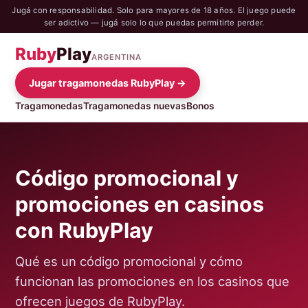
Jugá con responsabilidad. Solo para mayores de 18 años. El juego puede
ser adictivo — jugá solo lo que puedas permitirte perder.
Ruby
Play
ARGENTINA
Jugar tragamonedas RubyPlay →
Tragamonedas
Tragamonedas nuevas
Bonos
Código promocional y
promociones en casinos
con RubyPlay
Qué es un código promocional y cómo
funcionan las promociones en los casinos que
ofrecen juegos de RubyPlay.